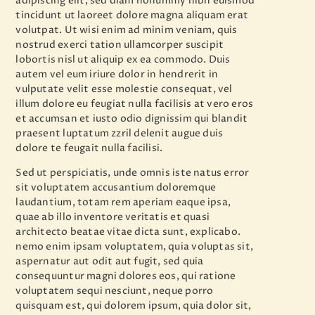
adipiscing elit, sed diam nonummy nibh euismod
tincidunt ut laoreet dolore magna aliquam erat
volutpat. Ut wisi enim ad minim veniam, quis
nostrud exerci tation ullamcorper suscipit
lobortis nisl ut aliquip ex ea commodo. Duis
autem vel eum iriure dolor in hendrerit in
vulputate velit esse molestie consequat, vel
illum dolore eu feugiat nulla facilisis at vero eros
et accumsan et iusto odio dignissim qui blandit
praesent luptatum zzril delenit augue duis
dolore te feugait nulla facilisi.
Sed ut perspiciatis, unde omnis iste natus error
sit voluptatem accusantium doloremque
laudantium, totam rem aperiam eaque ipsa,
quae ab illo inventore veritatis et quasi
architecto beatae vitae dicta sunt, explicabo.
nemo enim ipsam voluptatem, quia voluptas sit,
aspernatur aut odit aut fugit, sed quia
consequuntur magni dolores eos, qui ratione
voluptatem sequi nesciunt, neque porro
quisquam est, qui dolorem ipsum, quia dolor sit,